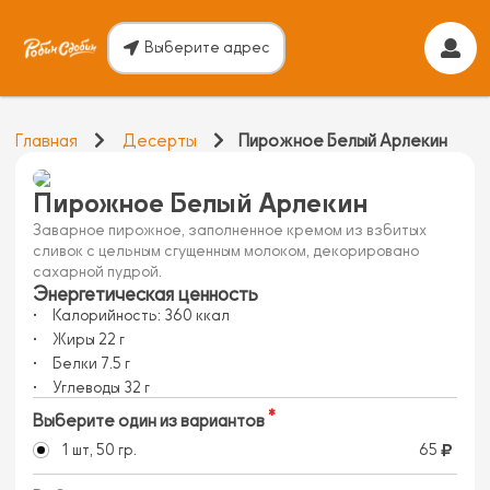
Выберите адрес
Главная
Десерты
Пирожное Белый Арлекин
Пирожное Белый Арлекин
Заварное пирожное, заполненное кремом из взбитых
сливок с цельным сгущенным молоком, декорировано
сахарной пудрой.
Энергетическая ценность
Калорийность:
360
ккал
Жиры
22
г
Белки
7.5
г
Углеводы
32
г
Выберите один из вариантов
1 шт, 50 гр.
65