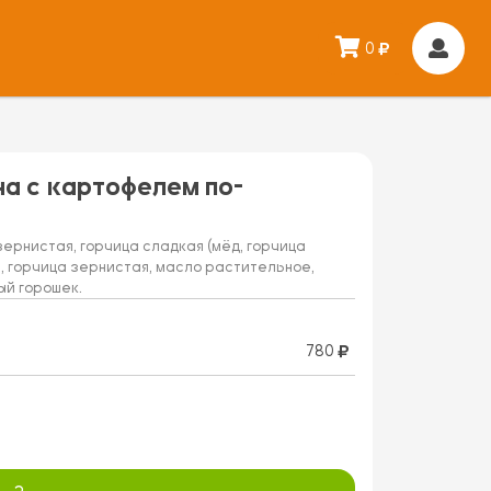
0
 с картофелем по-
зернистая, горчица сладкая (мёд, горчица
, горчица зернистая, масло растительное,
ый горошек.
780