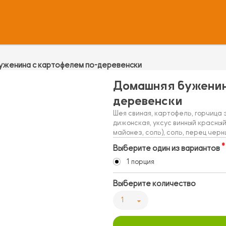
уженина с картофелем по-деревенски
Домашняя буженина
деревенски
Шея свиная, картофель, горчица 
дижонская, уксус винный красный
майонез, соль), соль, перец черн
Выберите один из вариантов
1 порция
Выберите количество
1