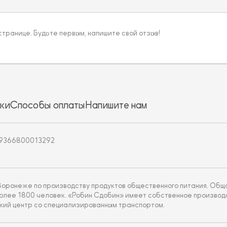
 странице. Будьте первым, напишите свой отзыв!
ки
Способы оплаты
Напишите нам
19366800013292
 Воронеже по производству продуктов общественного питания. Об
более 1800 человек. «Робин Сдобин» имеет собственное производ
кий центр со специализированным транспортом.