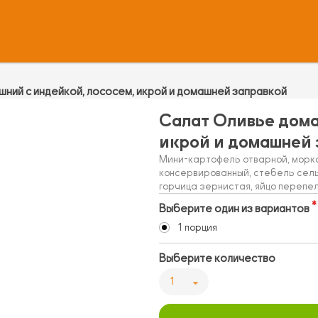
ний с индейкой, лососем, икрой и домашней заправкой
Салат Оливье дома
икрой и домашней 
Мини-картофель отварной, морко
консервированный, стебель сель
горчица зернистая, яйцо перепе
Выберите один из вариантов
1 порция
Выберите количество
1