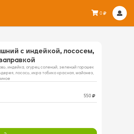
0
шний с индейкой, лососем,
заправкой
вь, индейка, огурец соленый, зеленый горошек
дерея, лосось, икра тобико красная, майонез,
линое
550