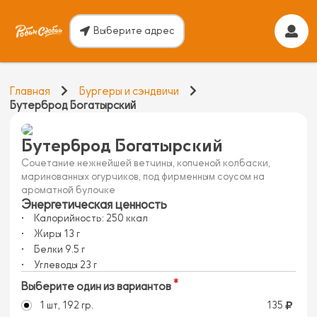
Выберите адрес
Главная
Бургеры и сэндвичи
Бутерброд Богатырский
Бутерброд Богатырский
Сочетание нежнейшей ветчины, копченой колбаски,
маринованных огурчиков, под фирменным соусом на
ароматной булочке
Энергетическая ценность
Калорийность:
250
ккал
Жиры
13
г
Белки
9.5
г
Углеводы
23
г
Выберите один из вариантов
1 шт, 192 гр.
135