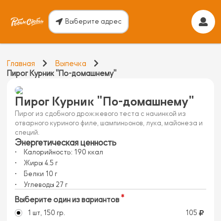
Выберите адрес
Главная
Выпечка
Пирог Курник "По-домашнему"
Пирог Курник "По-домашнему"
Пирог из сдобного дрожжевого теста с начинкой из
отварного куриного филе, шампиньонов, лука, майонеза и
специй.
Энергетическая ценность
Калорийность:
190
ккал
Жиры
4.5
г
Белки
10
г
Углеводы
27
г
Выберите один из вариантов
1 шт, 150 гр.
105